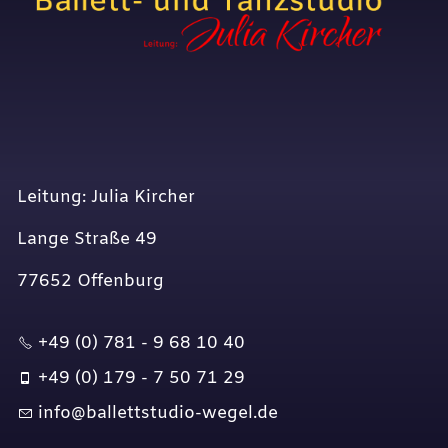
Leitung: Julia Kircher
Lange Straße 49
77652 Offenburg
+49 (0) 781 - 9 68 10 40
+49 (0) 179 - 7 50 71 29
nf
b
ll
ttst
d
-w
g
l
d